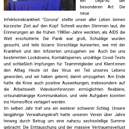
ein Déjà-vu der
besonderen Art. Die
neue
Infektionskrankheit "Corona" stellte unser aller Leben binnen
kürzester Zeit auf den Kopf. Schnell wurden Stimmen laut, die
Erinnerungen an die frühen 1980er-Jahre weckten, als AIDS die
Welt erschütterte. Die Panik war groß, Schuldige wurden
gesucht, und teils bizarre Vorschläge kursierten, wie mit der
Krankheit und den Infizierten umzugehen sei. Auch bei uns
bestimmten Lockdowns, Kontaktsperren, unzählige Covid-Tests
und schließlich Impfungen für Teammitglieder und Klient:innen
den Alltag. Heute ist das Virus ein Teil unseres Lebens
geworden, und wir haben gelernt, damit umzugehen. Am Ende
hatte die Krise auch positive Auswirkungen, insbesondere auf
die Arbeitswelt: Videokonferenzen ermöglichten flexiblere,
ortsunabhängige Kommunikation, und viele Aufgaben konnten
ins Homeoffice verlagert werden.
Im selben Jahr traf uns ein weiterer schwerer Schlag: Unsere
langjährige Verwaltungskraft hatte unseren Verein über Jahre
hinweg durch Betrug um eine nahezu sechsstellige Summe
gebracht. Die Enttäuschung und der massive Vertrauensverlust